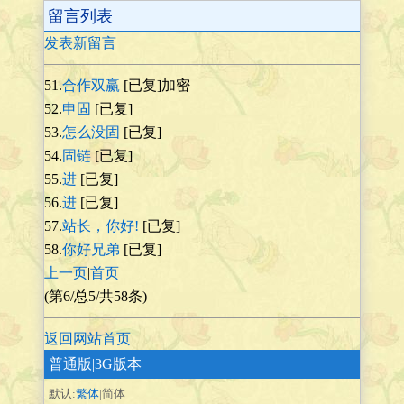
留言列表
发表新留言
51.
合作双赢
[已复]加密
52.
申固
[已复]
53.
怎么没固
[已复]
54.
固链
[已复]
55.
进
[已复]
56.
进
[已复]
57.
站长，你好!
[已复]
58.
你好兄弟
[已复]
上一页
|
首页
(第6/总5/共58条)
返回网站首页
普通版
|3G版本
默认:
繁体
|简体