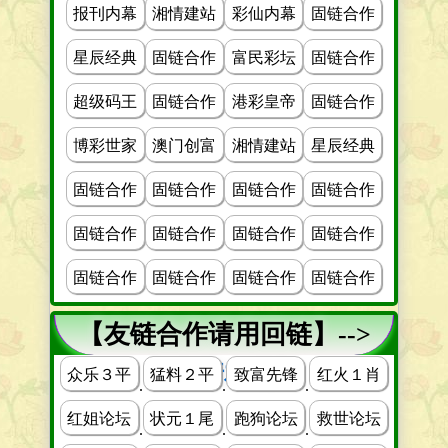
报刊内幕
湘情建站
彩仙内幕
固链合作
星辰经典
固链合作
富民彩坛
固链合作
超级码王
固链合作
港彩皇帝
固链合作
博彩世家
澳门创富
湘情建站
星辰经典
固链合作
固链合作
固链合作
固链合作
固链合作
固链合作
固链合作
固链合作
固链合作
固链合作
固链合作
固链合作
【友链合作请用回链】-->
〖申请友链〗
众乐３平
猛料２平
致富先锋
红火１肖
.
.
.
红姐论坛
状元１尾
跑狗论坛
救世论坛
.
.
.