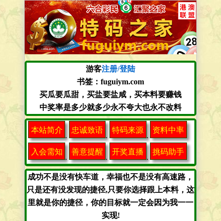
游客
注册/登陆
书签：fuguiym.com
买瓜要瓜甜，买盐要盐咸，买本料要赚钱
中奖率是多少就多少永不夸大也永不改料
本站简介
忠诚致语
特码来源
资料中率
.
.
.
入会需知
善意提醒
开奖直播
挑码助手
.
.
.
成功不是没有快车道，幸福也不是没有高速路，
只是还有没发现的捷径,只要你选择跟上本料，这
里就是你的捷径，你的目标就一定会因为我一一
实现!